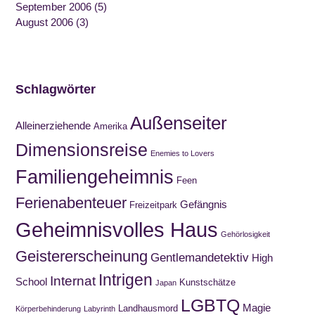
September 2006
(5)
August 2006
(3)
Schlagwörter
Außenseiter
Alleinerziehende
Amerika
Dimensionsreise
Enemies to Lovers
Familiengeheimnis
Feen
Ferienabenteuer
Gefängnis
Freizeitpark
Geheimnisvolles Haus
Gehörlosigkeit
Geistererscheinung
Gentlemandetektiv
High
Intrigen
Internat
School
Kunstschätze
Japan
LGBTQ
Magie
Landhausmord
Körperbehinderung
Labyrinth