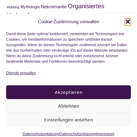
Organisiertes
Nekromantie
Mythologie
Mobbing
Verbrechen
Roadmovie
Paranormal Romance
Puppen
Cookie-Zustimmung verwalten
Sammelquest
Schnitzeljagd
Schatzsuche
Schottland
Schuld
Wahnsinn
Schule
Trauer
Viktorianische Ära
Damit diese Seite optimal funktioniert, verwenden wir Technologien wie
Cookies, um Geräteinformationen zu speichern und/oder darauf
Waisenkind
zuzugreifen. Wenn du diesen Technologien zustimmst, können wir Daten
Wirtschaftskrise
Zeitreise
Wortwitz
wie das Surfverhalten oder eindeutige IDs auf dieser Website verarbeiten.
Zwillinge
Wenn du deine Zustimmung nicht erteilst oder zurückziehst, können
bestimmte Merkmale und Funktionen beeinträchtigt werden.
Dienste verwalten
Nichts mehr verpassen
Akzeptieren
Ablehnen
Einstellungen ansehen
Datenschutzerklärung
Datenschutzerklärung
Impressum
© 2006 - 2025 by Maja Ilisch