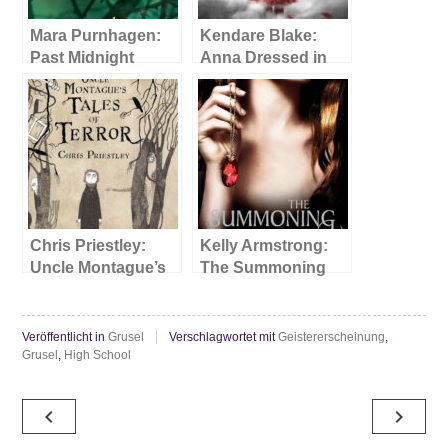
Mara Purnhagen:
Kendare Blake:
Past Midnight
Anna Dressed in
Blood
Chris Priestley:
Kelly Armstrong:
Uncle Montague’s
The Summoning
Tales of Terror
Veröffentlicht in
Grusel
Verschlagwortet mit
Geistererscheinung
,
Grusel
,
High School
Beitragsnavigation
navigate_before
navigate_next