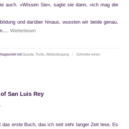
e sie auch. »Wissen Sie«, sagte sie dann, »ich mag die
bildung und darüber hinaus, wussten wir beide genau,
“Tove
ren.…
Weiterlesen
Jansson:
Komet
hlagwortet mit
Queste
,
Trolle
,
Weltuntergang
Schreibe einen
im
Mumintal”
 of San Luis Rey
h
t das erste Buch, das ich seit sehr langer Zeit lese. Es