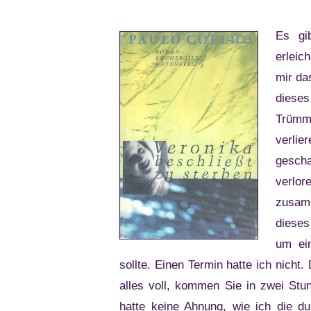
Es gi
erleic
mir da
dieses
Trümm
verlie
gesch
verlor
zusamm
dieses
um ei
sollte. Einen Termin hatte ich nicht.
alles voll, kommen Sie in zwei St
hatte keine Ahnung, wie ich die du