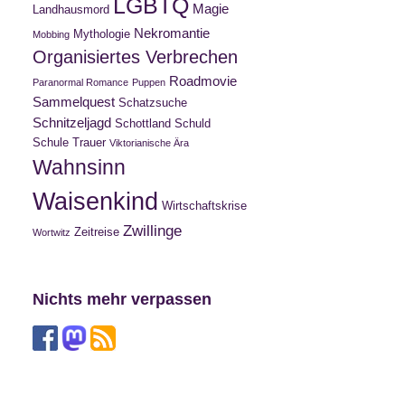
LGBTQ
Magie
Landhausmord
Nekromantie
Mythologie
Mobbing
Organisiertes Verbrechen
Roadmovie
Paranormal Romance
Puppen
Sammelquest
Schatzsuche
Schnitzeljagd
Schottland
Schuld
Schule
Trauer
Viktorianische Ära
Wahnsinn
Waisenkind
Wirtschaftskrise
Zwillinge
Zeitreise
Wortwitz
Nichts mehr verpassen