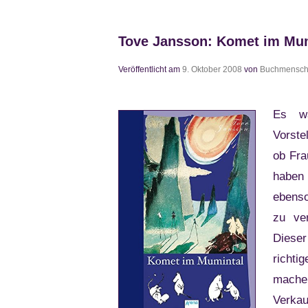
beschließt
zu
sterben
Tove Jansson: Komet im Mu
Veröffentlicht am
9. Oktober 2008
von
Buchmensc
Es wa
Vorste
ob Fra
haben 
ebenso
zu ve
Dieser
richt
mach
Verka