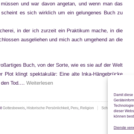
sen müssen und war davon angetan, und wenn man das
 scheint es sich wirklich um ein gelungenes Buch zu
cherei, in der ich zurzeit ein Praktikum mache, in die
schlossen ausgeliehen und mich auch umgehend an die
großartiges Buch, von der Sorte, wie es sie auf der Welt
 Plot klingt spektakulär: Eine alte Inka-Hängebrücke
“Thornton
in den Tod.…
Weiterlesen
Wilder:
Damit diese 
The
Geräteinfor
Technologien
it
Gottesbeweis
,
Historische Persönlichkeit
,
Peru
,
Religion
Schreibe
Bridge
dieser Websi
können best
of
San
Dienste ver