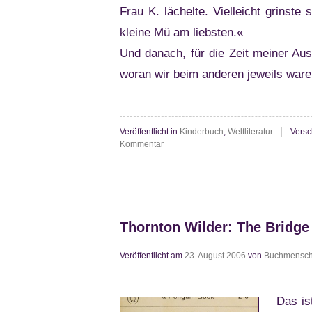
Frau K. lächelte. Vielleicht grinst
kleine Mü am liebsten.«
Und danach, für die Zeit meiner Aus
woran wir beim anderen jeweils wa
Veröffentlicht in
Kinderbuch
,
Weltliteratur
Versc
zu
Kommentar
Tove
Jansson:
Komet
im
Mumintal
Thornton Wilder: The Bridge
Veröffentlicht am
23. August 2006
von
Buchmensc
Das is