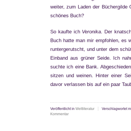
weiter, zum Laden der Büchergilde 
schönes Buch?
So kaufte ich
Veronika
. Der knatsch
Buch hatte man mir empfohlen, es w
runtergerutscht, und unter dem schü
Einband aus grüner Seide. Ich na
suchte ich eine Bank. Abgeschieden 
sitzen und weinen. Hinter einer Se
davor verlassen bis auf ein paar T
Veröffentlicht in
Weltliteratur
Verschlagwortet m
zu
Kommentar
Paulo
Coelho:
Veronika