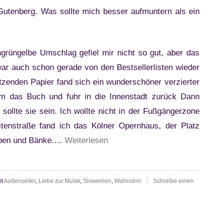
Gutenberg. Was sollte mich besser aufmuntern als ein
grüngelbe Umschlag gefiel mir nicht so gut, aber das
ar auch schon gerade von den Bestsellerlisten wieder
tzenden Papier fand sich ein wunderschöner verzierter
hm das Buch und fuhr in die Innenstadt zurück Dann
sollte sie sein. Ich wollte nicht in der Fußgängerzone
itenstraße fand ich das Kölner Opernhaus, der Platz
“Paulo
auben und Bänke.…
Weiterlesen
Coelho:
Veronika
it
Außenseiter
,
Liebe zur Musik
,
Slowenien
,
Wahnsinn
Schreibe einen
beschließt
zu
sterben”