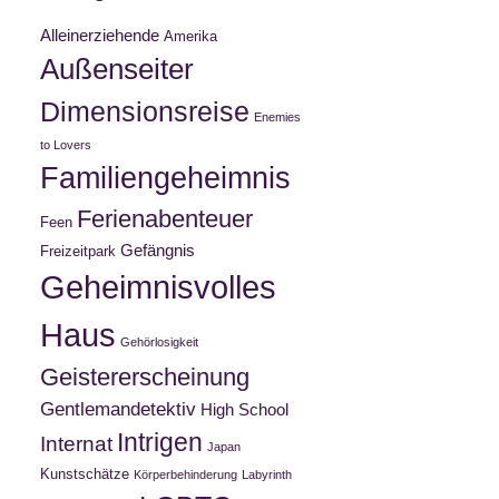
Alleinerziehende
Amerika
Außenseiter
Dimensionsreise
Enemies
to Lovers
Familiengeheimnis
Ferienabenteuer
Feen
Gefängnis
Freizeitpark
Geheimnisvolles
Haus
Gehörlosigkeit
Geistererscheinung
Gentlemandetektiv
High School
Intrigen
Internat
Japan
Kunstschätze
Körperbehinderung
Labyrinth