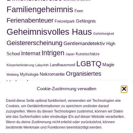
Familiengeheimnis
Feen
Ferienabenteuer
Gefängnis
Freizeitpark
Geheimnisvolles Haus
Gehörlosigkeit
Geistererscheinung
Gentlemandetektiv
High
Intrigen
Internat
School
Kunstschätze
Japan
LGBTQ
Magie
Landhausmord
Körperbehinderung
Labyrinth
Organisiertes
Nekromantie
Mythologie
Mobbing
Verbrechen
Roadmovie
Paranormal Romance
Puppen
Cookie-Zustimmung verwalten
Sammelquest
Schnitzeljagd
Schatzsuche
Schottland
Schuld
Wahnsinn
Schule
Trauer
Viktorianische Ära
Damit diese Seite optimal funktioniert, verwenden wir Technologien wie
Cookies, um Geräteinformationen zu speichern und/oder darauf
Waisenkind
Wirtschaftskrise
Zeitreise
zuzugreifen. Wenn du diesen Technologien zustimmst, können wir Daten
Wortwitz
wie das Surfverhalten oder eindeutige IDs auf dieser Website verarbeiten.
Zwillinge
Wenn du deine Zustimmung nicht erteilst oder zurückziehst, können
bestimmte Merkmale und Funktionen beeinträchtigt werden.