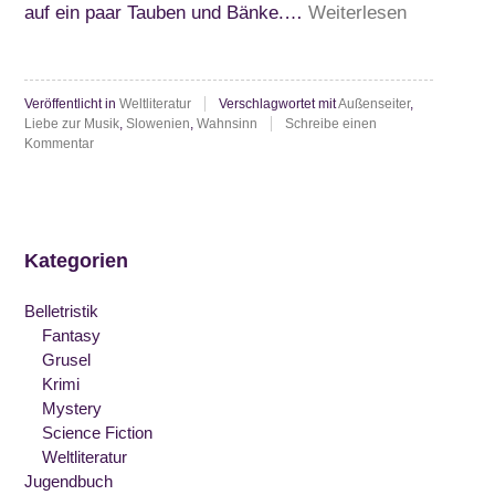
“Paulo
auf ein paar Tauben und Bänke.…
Weiterlesen
Coelho:
Veronika
Veröffentlicht in
Weltliteratur
Verschlagwortet mit
Außenseiter
,
beschließt
Liebe zur Musik
,
Slowenien
,
Wahnsinn
Schreibe einen
zu
zu
Kommentar
Paulo
sterben”
Coelho:
Veronika
beschließt
zu
Kategorien
sterben
Belletristik
Fantasy
Grusel
Krimi
Mystery
Science Fiction
Weltliteratur
Jugendbuch