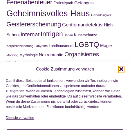
Ferienabenteuer
Gefängnis
Freizeitpark
Geheimnisvolles Haus
Gehörlosigkeit
Geistererscheinung
Gentlemandetektiv
High
Intrigen
Internat
School
Kunstschätze
Japan
LGBTQ
Magie
Landhausmord
Körperbehinderung
Labyrinth
Organisiertes
Nekromantie
Mythologie
Mobbing
Verbrechen
Roadmovie
Paranormal Romance
Puppen
Cookie-Zustimmung verwalten
Sammelquest
Schnitzeljagd
Schatzsuche
Schottland
Schuld
Wahnsinn
Schule
Trauer
Viktorianische Ära
Damit diese Seite optimal funktioniert, verwenden wir Technologien wie
Cookies, um Geräteinformationen zu speichern und/oder darauf
Waisenkind
Wirtschaftskrise
Zeitreise
zuzugreifen. Wenn du diesen Technologien zustimmst, können wir Daten
Wortwitz
wie das Surfverhalten oder eindeutige IDs auf dieser Website verarbeiten.
Zwillinge
Wenn du deine Zustimmung nicht erteilst oder zurückziehst, können
bestimmte Merkmale und Funktionen beeinträchtigt werden.
Dienste verwalten
Nichts mehr verpassen