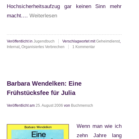
Hochsicherheitsaufzug gar keinen Sinn mehr
“Anthony
macht.…
Weiterlesen
Horowitz:
Das
Veröffentlicht in
Jugendbuch
Verschlagwortet mit
Geheimdienst
,
Gemini-
zu
Internat
,
Organisiertes Verbrechen
1 Kommentar
Projekt”
Anthony
Horowitz:
Das
Gemini-
Projekt
Barbara Wendelken: Eine
Frühstücksfee für Julia
Veröffentlicht am
25. August 2006
von
Buchmensch
Wenn man wie ich
zehn Jahre lang