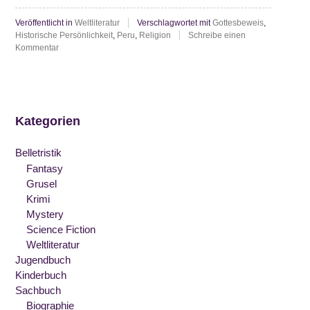
The
Veröffentlicht in
Weltliteratur
Verschlagwortet mit
Gottesbeweis
,
Bridge
Historische Persönlichkeit
,
Peru
,
Religion
Schreibe einen
of
zu
Kommentar
Thornton
San
Wilder:
The
Luis
Bridge
Rey”
of
Kategorien
San
Luis
Rey
Belletristik
Fantasy
Grusel
Krimi
Mystery
Science Fiction
Weltliteratur
Jugendbuch
Kinderbuch
Sachbuch
Biographie