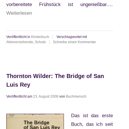
vorbereitete Frühstück ist ungenießbar.…
“Barbara
Weiterlesen
Wendelken:
Eine
Veröffentlicht in
Kinderbuch
Verschlagwortet mit
Frühstücksfee
zu
Alleinerziehende
,
Schule
Schreibe einen Kommentar
für
Barbara
Wendelken:
Julia”
Eine
Frühstücksfee
für
Julia
Thornton Wilder: The Bridge of San
Luis Rey
Veröffentlicht am
23. August 2006
von
Buchmensch
Das ist das erste
Buch, das ich seit