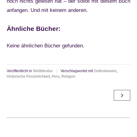
noch nichts gelesen hat – der sollte mit diesem Buch
anfangen. Und mit keinem anderen.
Ähnliche Bücher:
Keine ähnlichen Bücher gefunden.
Veröffentlicht in
Weltliteratur
Verschlagwortet mit
Gottesbeweis
,
Historische Persönlichkeit
,
Peru
,
Religion
Beitragsnavigation
navigate_next