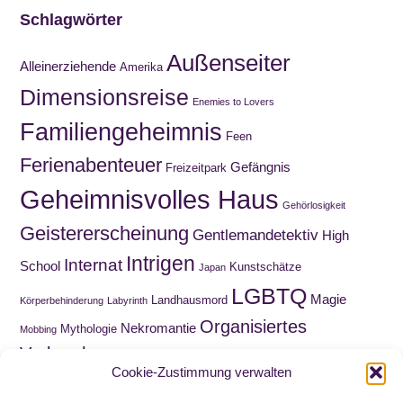
Schlagwörter
Außenseiter
Alleinerziehende
Amerika
Dimensionsreise
Enemies to Lovers
Familiengeheimnis
Feen
Ferienabenteuer
Gefängnis
Freizeitpark
Geheimnisvolles Haus
Gehörlosigkeit
Geistererscheinung
Gentlemandetektiv
High
Intrigen
Internat
School
Kunstschätze
Japan
LGBTQ
Magie
Landhausmord
Körperbehinderung
Labyrinth
Organisiertes
Nekromantie
Mythologie
Mobbing
Verbrechen
Roadmovie
Paranormal Romance
Puppen
Cookie-Zustimmung verwalten
Sammelquest
Schnitzeljagd
Schatzsuche
Schottland
Schuld