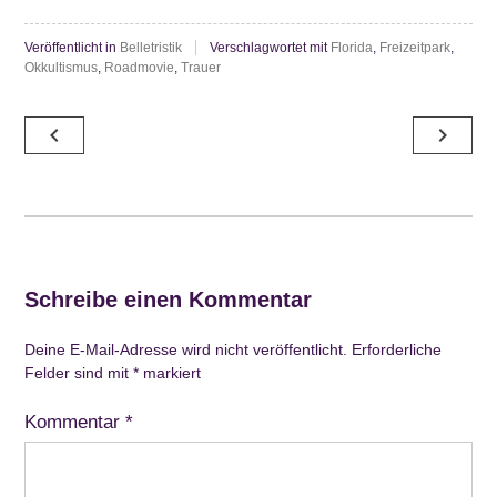
Veröffentlicht in
Belletristik
Verschlagwortet mit
Florida
,
Freizeitpark
,
Okkultismus
,
Roadmovie
,
Trauer
Beitragsnavigation
navigate_before
navigate_next
Schreibe einen Kommentar
Deine E-Mail-Adresse wird nicht veröffentlicht.
Erforderliche
Felder sind mit
*
markiert
Kommentar
*