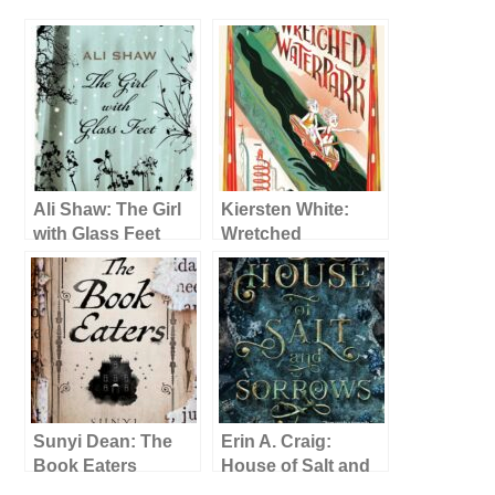
Ali Shaw: The Girl
Kiersten White:
with Glass Feet
Wretched
Waterpark
Sunyi Dean: The
Erin A. Craig:
Book Eaters
House of Salt and
Sorrows