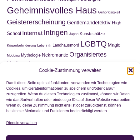
Geheimnisvolles Haus
Gehörlosigkeit
Geistererscheinung
Gentlemandetektiv
High
Intrigen
Internat
School
Kunstschätze
Japan
LGBTQ
Magie
Landhausmord
Körperbehinderung
Labyrinth
Organisiertes
Nekromantie
Mythologie
Mobbing
Verbrechen
Roadmovie
Paranormal Romance
Puppen
Cookie-Zustimmung verwalten
Sammelquest
Schnitzeljagd
Schatzsuche
Schottland
Schuld
Wahnsinn
Schule
Trauer
Viktorianische Ära
Damit diese Seite optimal funktioniert, verwenden wir Technologien wie
Cookies, um Geräteinformationen zu speichern und/oder darauf
Waisenkind
Wirtschaftskrise
Zeitreise
zuzugreifen. Wenn du diesen Technologien zustimmst, können wir Daten
Wortwitz
wie das Surfverhalten oder eindeutige IDs auf dieser Website verarbeiten.
Zwillinge
Wenn du deine Zustimmung nicht erteilst oder zurückziehst, können
bestimmte Merkmale und Funktionen beeinträchtigt werden.
Dienste verwalten
Nichts mehr verpassen