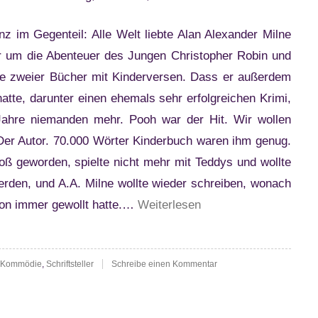
z im Gegenteil: Alle Welt liebte Alan Alexander Milne
r um die Abenteuer des Jungen Christopher Robin und
ie zweier Bücher mit Kinderversen. Dass er außerdem
te, darunter einen ehemals sehr erfolgreichen Krimi,
 Jahre niemanden mehr. Pooh war der Hit. Wir wollen
 Der Autor. 70.000 Wörter Kinderbuch waren ihm genug.
oß geworden, spielte nicht mehr mit Teddys und wollte
erden, und A.A. Milne wollte wieder schreiben, wonach
“A.A.
hon immer gewollt hatte.…
Weiterlesen
Milne:
Four
zu
Kommödie
,
Schriftsteller
Schreibe einen Kommentar
Days
A.A.
Wonder”
Milne:
Four
Days