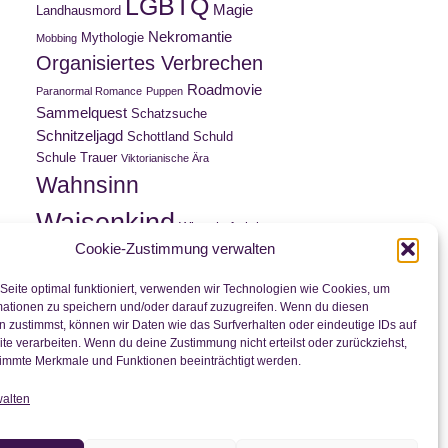
LGBTQ
Magie
Landhausmord
Nekromantie
Mythologie
Mobbing
Organisiertes Verbrechen
Roadmovie
Paranormal Romance
Puppen
Sammelquest
Schatzsuche
Schnitzeljagd
Schottland
Schuld
Schule
Trauer
Viktorianische Ära
Wahnsinn
Waisenkind
Wirtschaftskrise
Cookie-Zustimmung verwalten
Zwillinge
Zeitreise
Wortwitz
Seite optimal funktioniert, verwenden wir Technologien wie Cookies, um
mationen zu speichern und/oder darauf zuzugreifen. Wenn du diesen
 zustimmst, können wir Daten wie das Surfverhalten oder eindeutige IDs auf
Nichts mehr verpassen
te verarbeiten. Wenn du deine Zustimmung nicht erteilst oder zurückziehst,
immte Merkmale und Funktionen beeinträchtigt werden.
walten