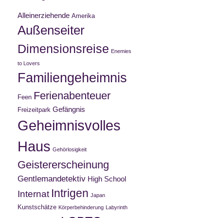
Alleinerziehende
Amerika
Außenseiter
Dimensionsreise
Enemies
to Lovers
Familiengeheimnis
Ferienabenteuer
Feen
Gefängnis
Freizeitpark
Geheimnisvolles
Haus
Gehörlosigkeit
Geistererscheinung
Gentlemandetektiv
High School
Intrigen
Internat
Japan
Kunstschätze
Körperbehinderung
Labyrinth