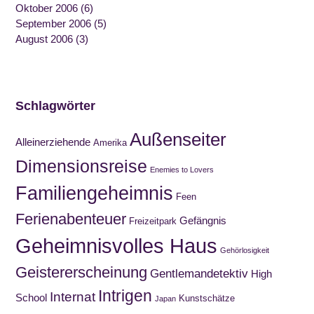
Oktober 2006
(6)
September 2006
(5)
August 2006
(3)
Schlagwörter
Außenseiter
Alleinerziehende
Amerika
Dimensionsreise
Enemies to Lovers
Familiengeheimnis
Feen
Ferienabenteuer
Gefängnis
Freizeitpark
Geheimnisvolles Haus
Gehörlosigkeit
Geistererscheinung
Gentlemandetektiv
High
Intrigen
Internat
School
Kunstschätze
Japan