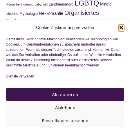
LGBTQ
Magie
Landhausmord
Körperbehinderung
Labyrinth
Organisiertes
Nekromantie
Mythologie
Mobbing
Verbrechen
Roadmovie
Paranormal Romance
Puppen
Cookie-Zustimmung verwalten
Sammelquest
Schnitzeljagd
Schatzsuche
Schottland
Schuld
Wahnsinn
Schule
Trauer
Viktorianische Ära
Damit diese Seite optimal funktioniert, verwenden wir Technologien wie
Cookies, um Geräteinformationen zu speichern und/oder darauf
Waisenkind
zuzugreifen. Wenn du diesen Technologien zustimmst, können wir Daten
Wirtschaftskrise
Zeitreise
Wortwitz
wie das Surfverhalten oder eindeutige IDs auf dieser Website verarbeiten.
Zwillinge
Wenn du deine Zustimmung nicht erteilst oder zurückziehst, können
bestimmte Merkmale und Funktionen beeinträchtigt werden.
Dienste verwalten
Nichts mehr verpassen
Akzeptieren
Ablehnen
Einstellungen ansehen