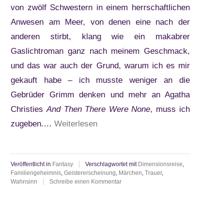
von zwölf Schwestern in einem herrschaftlichen
Anwesen am Meer, von denen eine nach der
anderen stirbt, klang wie ein makabrer
Gaslichtroman ganz nach meinem Geschmack,
und das war auch der Grund, warum ich es mir
gekauft habe – ich musste weniger an die
Gebrüder Grimm denken und mehr an Agatha
Christies
And Then There Were None
, muss ich
“Erin
zugeben.…
Weiterlesen
A.
Craig:
Veröffentlicht in
Fantasy
Verschlagwortet mit
Dimensionsreise
,
House
Familiengeheimnis
,
Geistererscheinung
,
Märchen
,
Trauer
,
of
zu
Wahnsinn
Schreibe einen Kommentar
Erin
Salt
A.
Craig:
and
House