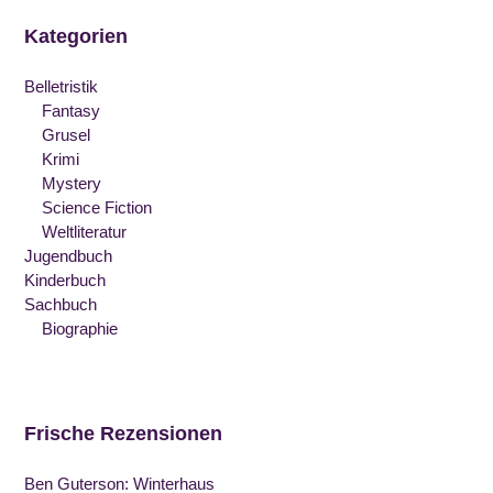
Sorrows”
of
Kategorien
Salt
and
Sorrows
Belletristik
Fantasy
Grusel
Krimi
Mystery
Science Fiction
Weltliteratur
Jugendbuch
Kinderbuch
Sachbuch
Biographie
Frische Rezensionen
Ben Guterson: Winterhaus