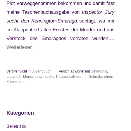
Plot vorweggenommen bekommen und damit fast
meine Taschenbuchausgabe von
Inspector Jury
sucht den Kennington-Smaragd
schlägt, wo mir
im Klappentext allen Ernstes der Mörder und das
Versteck des Smaragdes verraten wurden.…
“James
Weiterlesen
Dashner:
The
Veröffentlicht in
Jugendbuch
Verschlagwortet mit
Gefängnis
,
Maze
Labyrinth
,
Menschenversuche
,
Postapocalypse
Schreibe einen
Runner”
zu
Kommentar
James
Dashner:
The
Maze
Runner
Kategorien
Belletristik