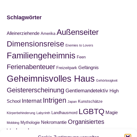
Schlagwörter
Außenseiter
Alleinerziehende
Amerika
Dimensionsreise
Enemies to Lovers
Familiengeheimnis
Feen
Ferienabenteuer
Gefängnis
Freizeitpark
Geheimnisvolles Haus
Gehörlosigkeit
Geistererscheinung
Gentlemandetektiv
High
Intrigen
Internat
School
Kunstschätze
Japan
LGBTQ
Magie
Landhausmord
Körperbehinderung
Labyrinth
Organisiertes
Nekromantie
Mythologie
Mobbing
Verbrechen
Roadmovie
Paranormal Romance
Puppen