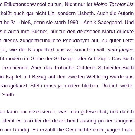
 Etikettenschwindel zu tun. Nicht nur ist
Meine Tochter Liz
 heißt auch gar nicht Liz, sondern Lisbeth. Auch die Autorin
att heißt – hieß, denn sie starb 1990 – Annik Saxegaard. Und
sie auch ihre Bücher, nur für den deutschen Markt drückte
n dieses zungenfreundliche Pseudonym auf. Zu guter Letzt
nicht, wie der Klappentext uns weismachen will,
»ein junges
cht modern im Sinne der Siebziger oder Achtziger. Das Buch
4 erschienen. Aber das fröhliche Goldene Schneider-Buch
Ein Kapitel mit Bezug auf den zweiten Weltkrieg wurde aus
ausgekürzt. Steffi muss ja modern bleiben. Und ich wette,
 Steffi.
n kann nur rezensieren, was man gelesen hat, und da ich
 bleibt es also bei der deutschen Fassung (in der übrigens
 so am Rande). Es erzählt die Geschichte einer jungen Frau,