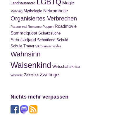
LGBTQ
Magie
Landhausmord
Nekromantie
Mythologie
Mobbing
Organisiertes Verbrechen
Roadmovie
Paranormal Romance
Puppen
Sammelquest
Schatzsuche
Schnitzeljagd
Schottland
Schuld
Schule
Trauer
Viktorianische Ära
Wahnsinn
Waisenkind
Wirtschaftskrise
Zwillinge
Zeitreise
Wortwitz
Nichts mehr verpassen