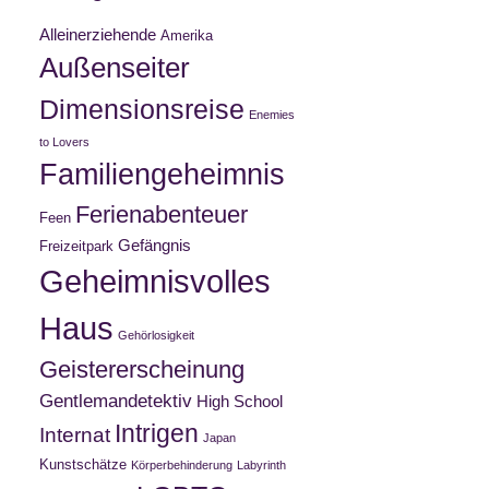
Alleinerziehende
Amerika
Außenseiter
Dimensionsreise
Enemies
to Lovers
Familiengeheimnis
Ferienabenteuer
Feen
Gefängnis
Freizeitpark
Geheimnisvolles
Haus
Gehörlosigkeit
Geistererscheinung
Gentlemandetektiv
High School
Intrigen
Internat
Japan
Kunstschätze
Körperbehinderung
Labyrinth