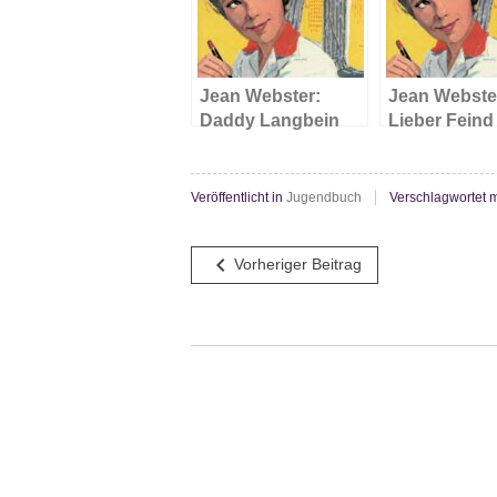
Jean Webster:
Jean Webste
Daddy Langbein
Lieber Feind
Veröffentlicht in
Jugendbuch
Verschlagwortet m
Beitragsnavigation
navigate_before
Vorheriger Beitrag