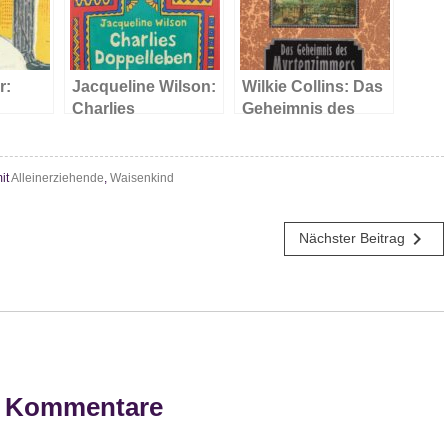
r:
Jacqueline Wilson:
Wilkie Collins: Das
Charlies
Geheimnis des
Doppelleben
Myrtenzimmers
it
Alleinerziehende
,
Waisenkind
navigate_next
Nächster Beitrag
Kommentare