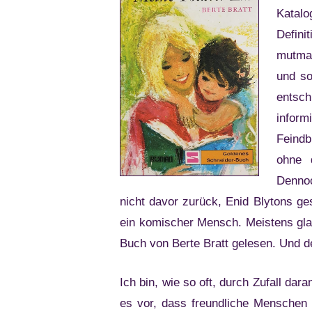
Katalo
Defin
mutmaß
und so
entsch
inform
Feindb
ohne 
Dennoc
nicht davor zurück, Enid Blytons 
ein komischer Mensch. Meistens glau
Buch von Berte Bratt gelesen. Und d
Ich bin, wie so oft, durch Zufall d
es vor, dass freundliche Menschen