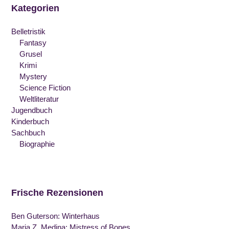
Kategorien
Bücherjagd
Spiel
–
Das
beginnt”
Belletristik
Spiel
Fantasy
beginnt
Grusel
Krimi
Mystery
Science Fiction
Weltliteratur
Jugendbuch
Kinderbuch
Sachbuch
Biographie
Frische Rezensionen
Ben Guterson: Winterhaus
Maria Z. Medina: Mistress of Bones