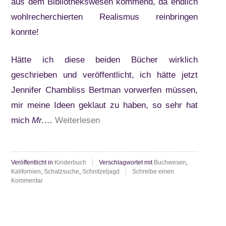
aus dem Bibliothekswesen kommend, da endlich
wohlrecherchierten Realismus reinbringen
konnte!
Hätte ich diese beiden Bücher wirklich
geschrieben und veröffentlicht, ich hätte jetzt
Jennifer Chambliss Bertman vorwerfen müssen,
mir meine Ideen geklaut zu haben, so sehr hat
“Jennifer
mich
Mr.
…
Weiterlesen
Chambliss
Bertman:
Veröffentlicht in
Kinderbuch
Verschlagwortet mit
Buchwesen
,
Mr.
Kalifornien
,
Schatzsuche
,
Schnitzeljagd
Schreibe einen
Griswolds
zu
Kommentar
Jennifer
Bücherjagd
Chambliss
Bertman:
–
Mr.
Das
Griswolds