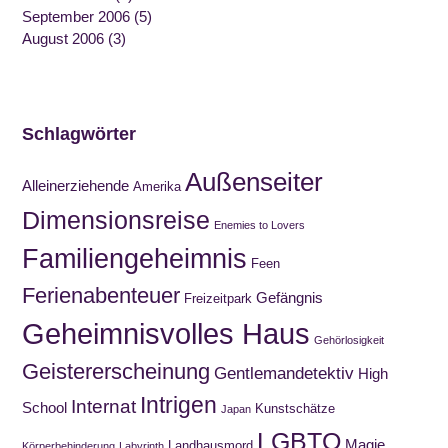
September 2006
(5)
August 2006
(3)
Schlagwörter
Außenseiter
Alleinerziehende
Amerika
Dimensionsreise
Enemies to Lovers
Familiengeheimnis
Feen
Ferienabenteuer
Gefängnis
Freizeitpark
Geheimnisvolles Haus
Gehörlosigkeit
Geistererscheinung
Gentlemandetektiv
High
Intrigen
Internat
School
Kunstschätze
Japan
LGBTQ
Magie
Landhausmord
Körperbehinderung
Labyrinth