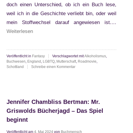
doch einen Unterschied, ob ich ein Buch lese,
weil ich in die Geschichte verliebt bin, oder weil
mein Stoffwechsel darauf angewiesen ist.…
“Sunyi
Weiterlesen
Dean:
The
Veröffentlicht in
Fantasy
Verschlagwortet mit
Alkoholismus
,
Book
Buchwesen
,
England
,
LGBTQ
,
Mutterschaft
,
Roadmovie
,
Eaters”
zu
Schottland
Schreibe einen Kommentar
Sunyi
Dean:
The
Book
Eaters
Jennifer Chambliss Bertman: Mr.
Griswolds Bücherjagd – Das Spiel
beginnt
Veröffentlicht am
4. Mai 2024
von
Buchmensch