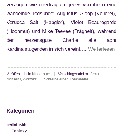
verzogen wie unerträglich, jedes von ihnen eine
wandelnde Todsünde: Augustus Gloop (Völlerei),
Verucca Salt (Habgier), Violet Beauregarde
(Hochmut) und Mike Teevee (Trägheit), während
der herzensgute Charlie alle acht
“Roald
Kardinalstugenden in sich vereint.…
Weiterlesen
Dahl:
Charlie
Veröffentlicht in
Kinderbuch
Verschlagwortet mit
Armut
,
und
zu
Nonsens
,
Wortwitz
Schreibe einen Kommentar
die
Roald
Dahl:
Schokol
Charlie
und
die
Kategorien
Schokoladenfabrik
Belletristik
Fantasy