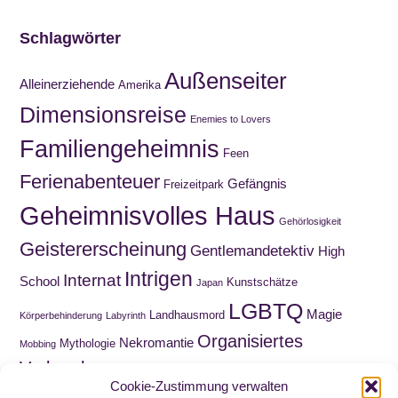
Schlagwörter
Außenseiter
Alleinerziehende
Amerika
Dimensionsreise
Enemies to Lovers
Familiengeheimnis
Feen
Ferienabenteuer
Gefängnis
Freizeitpark
Geheimnisvolles Haus
Gehörlosigkeit
Geistererscheinung
Gentlemandetektiv
High
Intrigen
Internat
School
Kunstschätze
Japan
LGBTQ
Magie
Landhausmord
Körperbehinderung
Labyrinth
Organisiertes
Nekromantie
Mythologie
Mobbing
Verbrechen
Roadmovie
Paranormal Romance
Puppen
Cookie-Zustimmung verwalten
Sammelquest
Schnitzeljagd
Schatzsuche
Schottland
Schuld