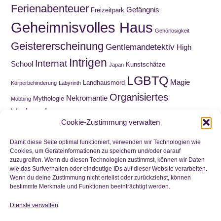
Ferienabenteuer
Gefängnis
Freizeitpark
Geheimnisvolles Haus
Gehörlosigkeit
Geistererscheinung
Gentlemandetektiv
High
Intrigen
Internat
School
Kunstschätze
Japan
LGBTQ
Magie
Landhausmord
Körperbehinderung
Labyrinth
Organisiertes
Nekromantie
Mythologie
Mobbing
Verbrechen
Roadmovie
Paranormal Romance
Puppen
Cookie-Zustimmung verwalten
Sammelquest
Schnitzeljagd
Schatzsuche
Schottland
Schuld
Wahnsinn
Schule
Trauer
Viktorianische Ära
Damit diese Seite optimal funktioniert, verwenden wir Technologien wie
Cookies, um Geräteinformationen zu speichern und/oder darauf
Waisenkind
Wirtschaftskrise
Zeitreise
zuzugreifen. Wenn du diesen Technologien zustimmst, können wir Daten
Wortwitz
wie das Surfverhalten oder eindeutige IDs auf dieser Website verarbeiten.
Zwillinge
Wenn du deine Zustimmung nicht erteilst oder zurückziehst, können
bestimmte Merkmale und Funktionen beeinträchtigt werden.
Dienste verwalten
Nichts mehr verpassen