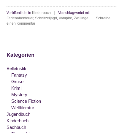
Vampiric
Veröffentlicht in
Kinderbuch
Verschlagwortet mit
Vacation”
Ferienabenteuer
,
Schnitzeljagd
,
Vampire
,
Zwillinge
Schreibe
zu
einen Kommentar
Kiersten
White:
Vampiric
Vacation
Kategorien
Belletristik
Fantasy
Grusel
Krimi
Mystery
Science Fiction
Weltliteratur
Jugendbuch
Kinderbuch
Sachbuch