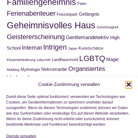
Familiengeheimnis
Feen
Ferienabenteuer
Gefängnis
Freizeitpark
Geheimnisvolles Haus
Gehörlosigkeit
Geistererscheinung
Gentlemandetektiv
High
Intrigen
Internat
School
Kunstschätze
Japan
LGBTQ
Magie
Landhausmord
Körperbehinderung
Labyrinth
Organisiertes
Nekromantie
Mythologie
Mobbing
Verbrechen
Roadmovie
Paranormal Romance
Puppen
Cookie-Zustimmung verwalten
Sammelquest
Schnitzeljagd
Schatzsuche
Schottland
Schuld
Wahnsinn
Schule
Trauer
Viktorianische Ära
Damit diese Seite optimal funktioniert, verwenden wir Technologien wie
Cookies, um Geräteinformationen zu speichern und/oder darauf
Waisenkind
zuzugreifen. Wenn du diesen Technologien zustimmst, können wir Daten
Wirtschaftskrise
Zeitreise
Wortwitz
wie das Surfverhalten oder eindeutige IDs auf dieser Website verarbeiten.
Zwillinge
Wenn du deine Zustimmung nicht erteilst oder zurückziehst, können
bestimmte Merkmale und Funktionen beeinträchtigt werden.
Dienste verwalten