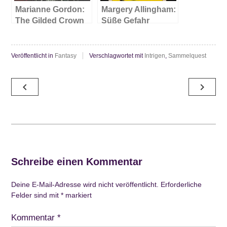
Marianne Gordon:
Margery Allingham:
The Gilded Crown
Süße Gefahr
Veröffentlicht in
Fantasy
Verschlagwortet mit
Intrigen
,
Sammelquest
Beitragsnavigation
navigate_before
navigate_next
Schreibe einen Kommentar
Deine E-Mail-Adresse wird nicht veröffentlicht.
Erforderliche
Felder sind mit
*
markiert
Kommentar
*