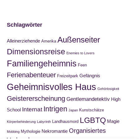
Schlagwörter
Außenseiter
Alleinerziehende
Amerika
Dimensionsreise
Enemies to Lovers
Familiengeheimnis
Feen
Ferienabenteuer
Gefängnis
Freizeitpark
Geheimnisvolles Haus
Gehörlosigkeit
Geistererscheinung
Gentlemandetektiv
High
Intrigen
Internat
School
Kunstschätze
Japan
LGBTQ
Magie
Landhausmord
Körperbehinderung
Labyrinth
Organisiertes
Nekromantie
Mythologie
Mobbing