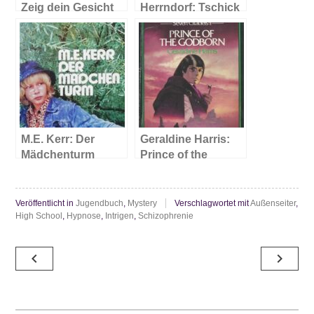
Zeig dein Gesicht
Herrndorf: Tschick
M.E. Kerr: Der
Geraldine Harris:
Mädchenturm
Prince of the
Godborn
Veröffentlicht in
Jugendbuch
,
Mystery
Verschlagwortet mit
Außenseiter
,
High School
,
Hypnose
,
Intrigen
,
Schizophrenie
Beitragsnavigation
navigate_before
navigate_next