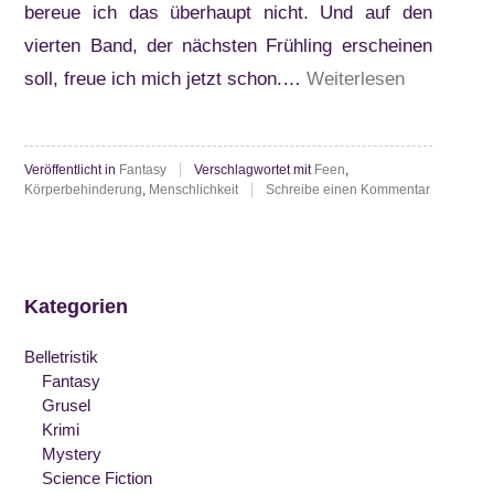
bereue ich das überhaupt nicht. Und auf den
vierten Band, der nächsten Frühling erscheinen
“R.J.
soll, freue ich mich jetzt schon.…
Weiterlesen
Anderson:
Knife”
Veröffentlicht in
Fantasy
Verschlagwortet mit
Feen
,
zu
Körperbehinderung
,
Menschlichkeit
Schreibe einen Kommentar
R.J.
Anderson:
Knife
Kategorien
Belletristik
Fantasy
Grusel
Krimi
Mystery
Science Fiction