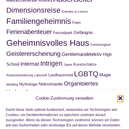
Alleinerziehende
Amerika
Dimensionsreise
Enemies to Lovers
Familiengeheimnis
Feen
Ferienabenteuer
Gefängnis
Freizeitpark
Geheimnisvolles Haus
Gehörlosigkeit
Geistererscheinung
Gentlemandetektiv
High
Intrigen
Internat
School
Kunstschätze
Japan
LGBTQ
Magie
Landhausmord
Körperbehinderung
Labyrinth
Organisiertes
Nekromantie
Mythologie
Mobbing
Verbrechen
Roadmovie
Paranormal Romance
Puppen
Cookie-Zustimmung verwalten
Sammelquest
Schnitzeljagd
Schatzsuche
Schottland
Schuld
Wahnsinn
Schule
Trauer
Viktorianische Ära
Damit diese Seite optimal funktioniert, verwenden wir Technologien wie
Cookies, um Geräteinformationen zu speichern und/oder darauf
Waisenkind
Wirtschaftskrise
Zeitreise
zuzugreifen. Wenn du diesen Technologien zustimmst, können wir Daten
Wortwitz
wie das Surfverhalten oder eindeutige IDs auf dieser Website verarbeiten.
Zwillinge